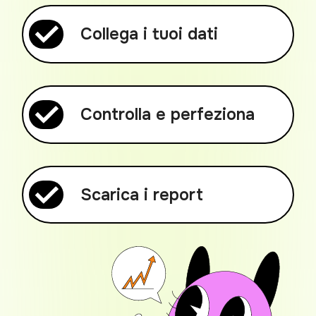
Collega i tuoi dati
Controlla e perfeziona
Scarica i report